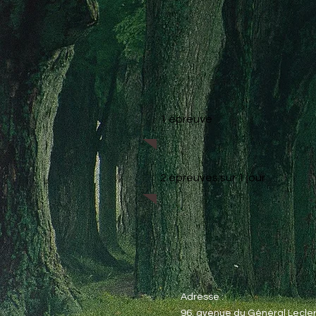
1 épreuve
2 épreuves sur 1 jour
Adresse :
96, avenue du Général Lecler