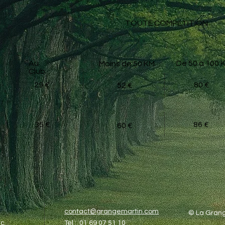
TOUTE COMPETITION
Au
De 50 à 100 
Moins de 50 KM
Club
29 €
80 €
52 €
35 €
86 €
60 €
contact@grangemartin.com
© La Grang
c​
Tel : 01 69 07 51 10