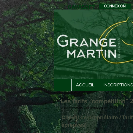
CAVASOFT
CONNEXION
ACCUEIL
INSCRIPTIONS
Les tarifs "compétition" 
A compter du 1er septembre 2022
Cheval de propriétaire / Tar
épreuves)
: