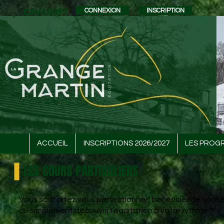
CAVASOFT
CONNEXION
INSCRIPTION
ACCUEIL
INSCRIPTIONS 2026/2027
LES PROG
LES COURS PARTICULIERS
Vous souhaitez vous perfectionner, bénéficier de conse
ou simplement découvrir l’équitation à votre rythme ?