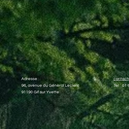
Adresse :
contac
96, avenue du Général Leclerc​
Tel : 01
91190 Gif sur Yvette