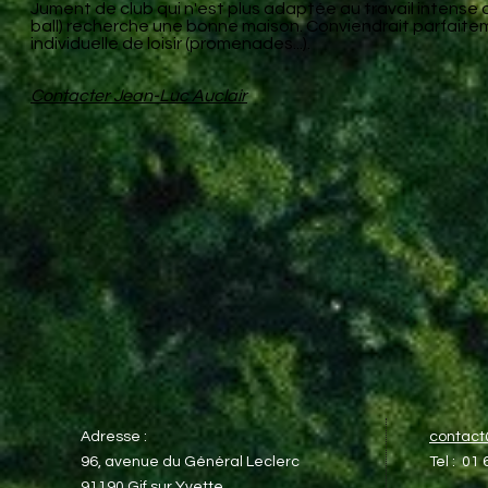
Jument de club qui n'est plus adaptée au travail intense d
ball) recherche une bonne maison. Conviendrait parfaite
individuelle de loisir (promenades...).
Contacter Jean-Luc Auclair
Adresse :
contac
96, avenue du Général Leclerc​
Tel : 01
91190 Gif sur Yvette