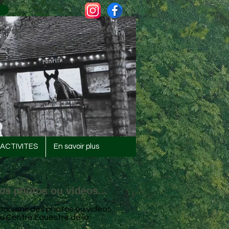
ACTIVITES
En savoir plus
os photos ou vidéos...
parvenir des photos ou vidéos
u Centre Equestre de la