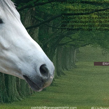
et nous vous en remercions
Cet envoi implique que vous 
visuels par le Cente Equest
diffusion sur le site interne
vous avez au préalable obt
des personnes apparaissa
(cf. Droit à l'image - Articl
ENV
contact@grangemartin.com
© La Grang