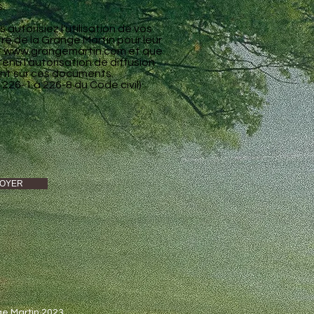
.
autorisiez l'utilisation de vos
re de la Grange Martin pour leur
t
www.grangemartin.com
et que
enu l'autorisation de diffusion
nt sur ces documents.
es 226-1 à 226-8 du Code civil)
OYER
e Martin 2023