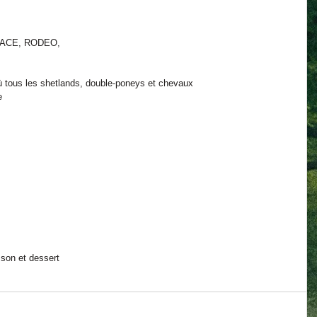
 RACE, RODEO, 
où tous les shetlands, double-poneys et chevaux 
e 
sson et dessert 