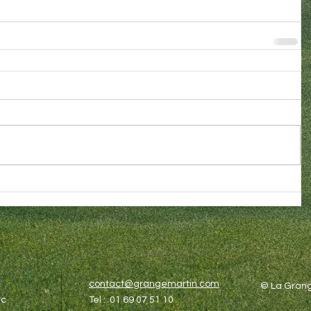
contact@grangemartin.com
© La Grang
c​
Tel : 01 69 07 51 10