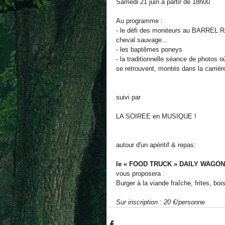
Samedi 21 juin à partir de 18h00 
Au programme : 
- le défi des moniteurs au BARREL
cheval sauvage... 
- les baptêmes poneys 
- la traditionnelle séance de photos 
se retrouvent, montés dans la carrièr
suivi par 
LA SOIREE en MUSIQUE ! 
autour d'un apéritif & repas: 
le « FOOD TRUCK » DAILY WAGON
vous proposera : 
Burger à la viande fraîche, frites, boi
Sur inscription : 20 €/personne